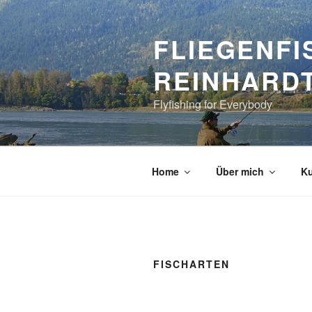
Zum
Inhalt
FLIEGENF
springen
REINHARD
Flyfishing for Everybody
Home
Über mich
Ku
FISCHARTEN