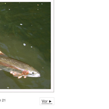
n 21
Vor ►